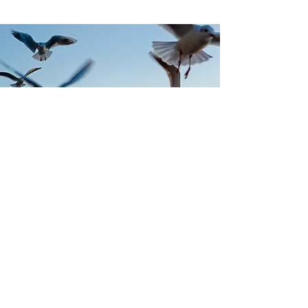
Supervision
Sie fühlen sich in letzter Zeit unmotiviert in
Ihrer Tätigkeit im sozialen Bereich? Es
könnte an der Zeit sein, professionelle